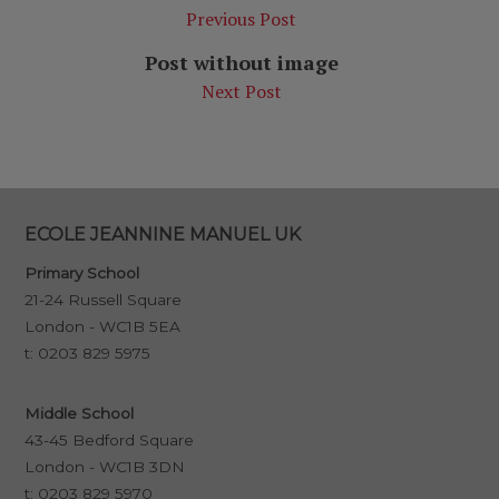
Previous Post
Post without image
Next Post
ECOLE JEANNINE MANUEL UK
Primary School
21-24 Russell Square
London - WC1B 5EA
t:
0203 829 5975
Middle School
43-45 Bedford Square
London - WC1B 3DN
t:
0203 829 5970