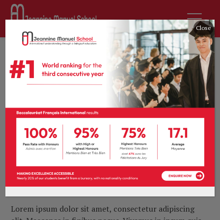
Close
9th February 2017
by
tprevot
Archives
0 comments
Audio title goes
here
Lorem ipsum dolor sit amet, consectetur adipiscing