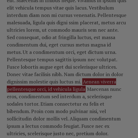
elit. Maecenas in finibus neque. Vivamus in ipsum quis
elit vehicula tempus vitae quis lacus. Vestibulum
interdum diam non mi cursus venenatis. Pellentesque
malesuada, ligula quis digni ssim placerat, metus arcu
ultricies lorem, ut commodo mauris sem nec ante.
Sed consequat, odio at fringilla luctus, est massa
condimentum dui, eget cursus metus magna id
metus. Ut a condimentum orci, eget dictum urna.
Pellentesque tempus sagittis ipsum nec volutpat.
Fusce lobortis augue eget dui scelerisque ultrices.
Donec vitae facilisis nibh. Nam dictum dolor in dolor
dignissim molestie quis luctus mi.
Aenean viverra
pellentesque orci, id vehicula ligula
Maecenas nunc
eros, condimentum sed interdum a, scelerisque
sodales tortor. Etiam consectetur eu felis et
bibendum. Proin com modo pulvinar nisi, vel
sollicitudin dolor mollis vel. Aliquam condimentum
ipsum a lectus commodo feugiat. Fusce nec ex
ultricies, scelerisque justo nec, pretium dolor.