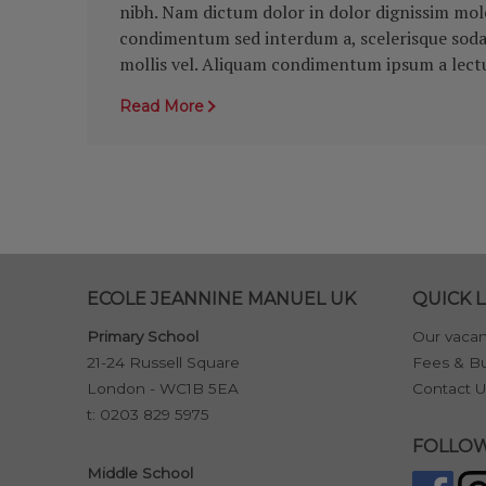
nibh. Nam dictum dolor in dolor dignissim moles
condimentum sed interdum a, scelerisque sodale
mollis vel. Aliquam condimentum ipsum a lectus
Read More
ECOLE JEANNINE MANUEL UK
QUICK L
Primary School
Our vacan
21-24 Russell Square
Fees & Bu
London - WC1B 5EA
Contact U
t:
0203 829 5975
FOLLOW
Middle School