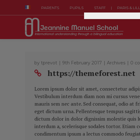
|
PARENTS
PUPILS
STAFF
PARIS & LIL
by
tprevot
9th February 2017
Archives
0 c
https://themeforest.net
Lorem ipsum dolor sit amet, consectetur adipisc
Vestibulum interdum diam non mi cursus venena
mauris sem nec ante. Sed consequat, odio at f
eget dictum urna. Pellentesque tempus sagittis 
dictum dolor in dolor dignissim molestie quis 
interdum a, scelerisque sodales tortor. Etiam c
condimentum ipsum a lectus commodo feugiat. F