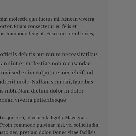
ssim molestie quis luctus mi. Aenean viverra
rtor. Etiam consectetur eu felis et
us commodo feugiat. Fusce nec ex ultricies,
ficiis debitis aut rerum necessitatibus
ian sint et molestiae non recusandae.
nisi sed enim vulputate, nec eleifend
drerit mole. Nullam sem dui, faucibus
sis nibh. Nam dictum dolor in dolor
Aenean viverra pellentesque
tesque orci, id vehicula ligula. Maecenas
Proin commodo pulvinar nisi, vel sollicitudin
usto nec, pretium dolor.
Donec vitae facilisis