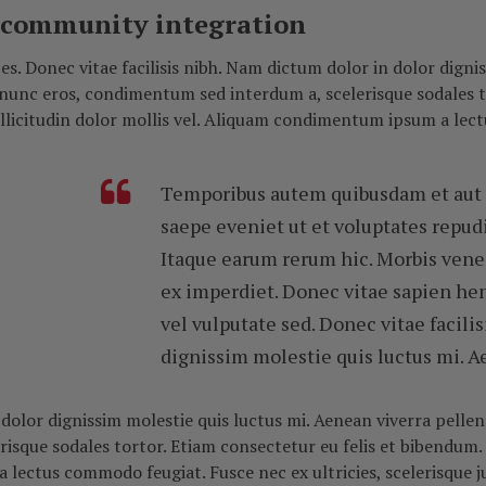
h community integration
ces. Donec vitae facilisis nibh. Nam dictum dolor in dolor digni
s nunc eros, condimentum sed interdum a, scelerisque sodales to
licitudin dolor mollis vel. Aliquam condimentum ipsum a lect
Temporibus autem quibusdam et aut of
saepe eveniet ut et voluptates repud
Itaque earum rerum hic. Morbis vene 
ex imperdiet. Donec vitae sapien hen
vel vulputate sed. Donec vitae facili
dignissim molestie quis luctus mi. 
 dolor dignissim molestie quis luctus mi. Aenean viverra pellen
sque sodales tortor. Etiam consectetur eu felis et bibendum. 
lectus commodo feugiat. Fusce nec ex ultricies, scelerisque j