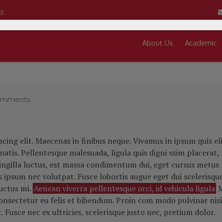
LE
About Us
Academic
omments
ing elit. Maecenas in finibus neque. Vivamus in ipsum quis eli
tis. Pellentesque malesuada, ligula quis digni ssim placerat,
ringilla luctus, est massa condimentum dui, eget cursus metu
ipsum nec volutpat. Fusce lobortis augue eget dui scelerisque 
luctus mi.
Aenean viverra pellentesque orci, id vehicula ligula
M
onsectetur eu felis et bibendum. Proin com modo pulvinar nisi, 
usce nec ex ultricies, scelerisque justo nec, pretium dolor.