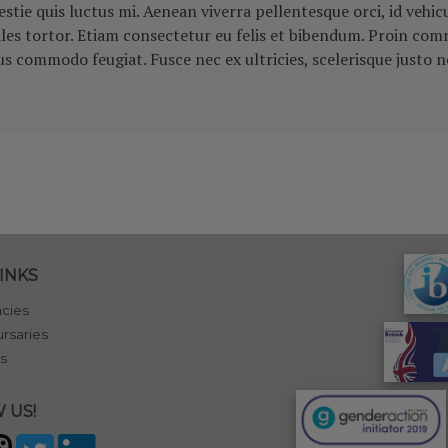
tie quis luctus mi. Aenean viverra pellentesque orci, id vehic
s tortor. Etiam consectetur eu felis et bibendum. Proin commo
 commodo feugiat. Fusce nec ex ultricies, scelerisque justo n
INKS
cies
rsaries
s
 US!