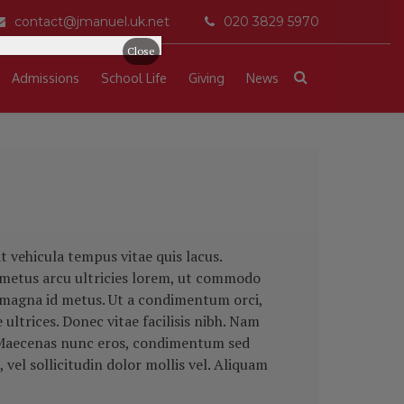
contact@jmanuel.uk.net
020 3829 5970
Close
Admissions
School Life
Giving
News
t vehicula tempus vitae quis lacus.
 metus arcu ultricies lorem, ut commodo
s magna id metus. Ut a condimentum orci,
ultrices. Donec vitae facilisis nibh. Nam
aecenas nunc eros, condimentum sed
vel sollicitudin dolor mollis vel. Aliquam