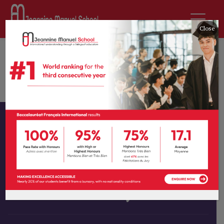
Close
Home
All Courses
Economy
Macroeconomy
Instructor
Tprevot
Category
Economy
Macroeconomy