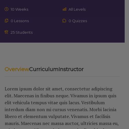
10 Weeks
All Levels
0 Lessons
0 Quizzes
25 Students
Overview
Curriculum
Instructor
Lorem ipsum dolor sit amet, consectetur adipiscing
elit. Maecenas in finibus neque. Vivamus in ipsum quis
elit vehicula tempus vitae quis lacus. Vestibulum
interdum diam non mi cursus venenatis. Morbi lacinia
libero et elementum vulputate. Vivamus et facilisis
mauris. Maecenas nec massa auctor, ultricies massa eu,