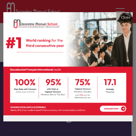
Close
Home
All Courses
Graphic Arts
Live Drawing
Instructor
Tprevot
Category
Graphic Arts
Live Drawing