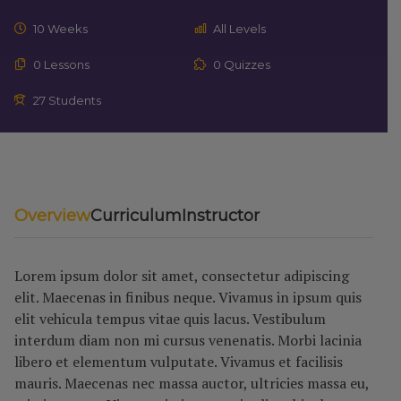
10 Weeks
All Levels
0 Lessons
0 Quizzes
27 Students
Overview
Curriculum
Instructor
Lorem ipsum dolor sit amet, consectetur adipiscing
elit. Maecenas in finibus neque. Vivamus in ipsum quis
elit vehicula tempus vitae quis lacus. Vestibulum
interdum diam non mi cursus venenatis. Morbi lacinia
libero et elementum vulputate. Vivamus et facilisis
mauris. Maecenas nec massa auctor, ultricies massa eu,