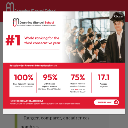
Close
Progression
mathématiques CM1
Période 1 (Rentrée –
Toussaint)
NOMBRES ET CALCULS
Compétences travaillées :
– Connaître, savoir écrire, nommer les
nombres entiers jusqu’au milliard.
– Ranger, comparer, encadrer ces
nombres.