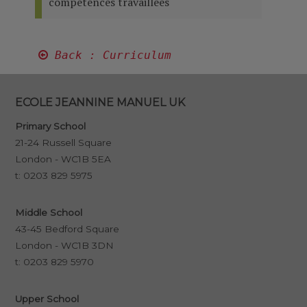
compétences travaillées
 Back : Curriculum
ECOLE JEANNINE MANUEL UK
Primary School
21-24 Russell Square
London - WC1B 5EA
t:
0203 829 5975
Middle School
43-45 Bedford Square
London - WC1B 3DN
t:
0203 829 5970
Upper School